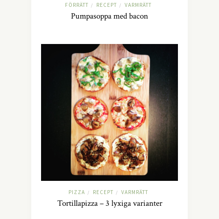
FÖRRÄTT
RECEPT
VARMRÄTT
/
/
Pumpasoppa med bacon
PIZZA
RECEPT
VARMRÄTT
/
/
Tortillapizza – 3 lyxiga varianter