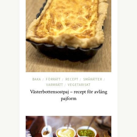
BAKA
FÖRRÄTT
RECEPT
SMÅRÄTTER
/
/
/
/
VARMRÄTT
VEGETARISKT
/
Västerbottensostpaj – recept för avlång
pajform