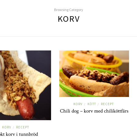
Browsing Category
KORV
KORV
KÖTT
RECEPT
/
/
Chili dog – korv med chiliköttfärs
KORV
RECEPT
/
kt korv i tunnbröd