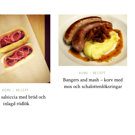
KORV
RECEPT
/
Bangers and mash – korv med
mos och schalottenlöksringar
KORV
RECEPT
/
d salsiccia med bröd och
inlagd rödlök