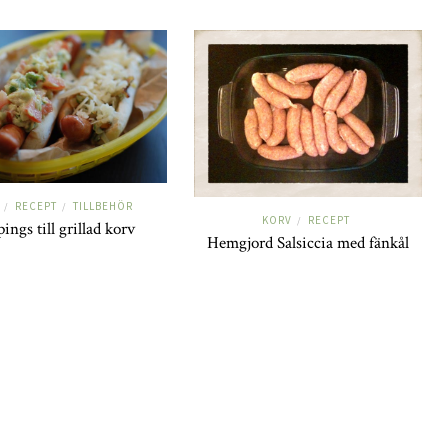
RECEPT
TILLBEHÖR
/
/
KORV
RECEPT
/
ings till grillad korv
Hemgjord Salsiccia med fänkål