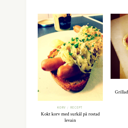
Grilla
KORV
RECEPT
/
Kokt korv med surkål på rostad
levain