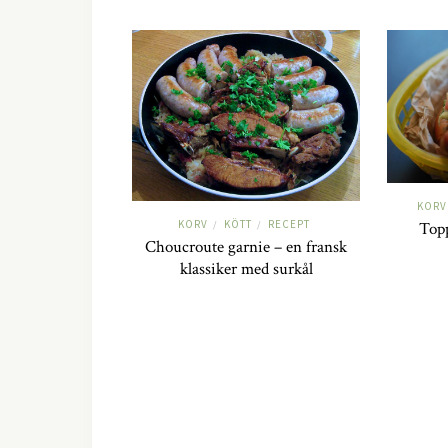
KORV
KORV
KÖTT
RECEPT
Topp
/
/
Choucroute garnie – en fransk
klassiker med surkål