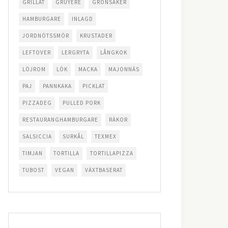
GRILLAT
GRUYÈRE
GRÖNSAKER
HAMBURGARE
INLAGD
JORDNÖTSSMÖR
KRUSTADER
LEFTOVER
LERGRYTA
LÅNGKOK
LÖJROM
LÖK
MACKA
MAJONNÄS
PAJ
PANNKAKA
PICKLAT
PIZZADEG
PULLED PORK
RESTAURANGHAMBURGARE
RÄKOR
SALSICCIA
SURKÅL
TEXMEX
TIMJAN
TORTILLA
TORTILLAPIZZA
TUBOST
VEGAN
VÄXTBASERAT