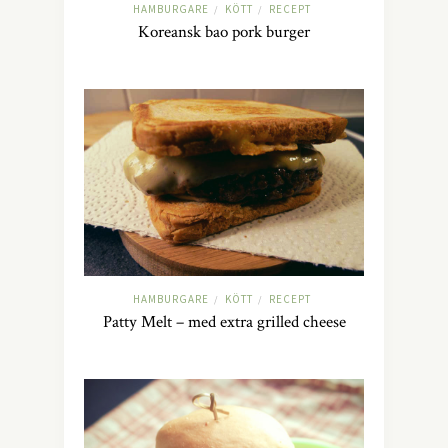
HAMBURGARE
KÖTT
RECEPT
/
/
Koreansk bao pork burger
HAMBURGARE
KÖTT
RECEPT
/
/
Patty Melt – med extra grilled cheese