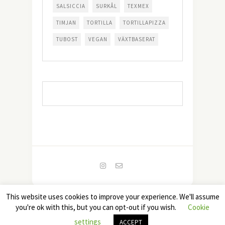
SALSICCIA
SURKÅL
TEXMEX
TIMJAN
TORTILLA
TORTILLAPIZZA
TUBOST
VEGAN
VÄXTBASERAT
This website uses cookies to improve your experience. We'll assume
Copyright 2022 - Foodjunkies. All Rights Reserved.
you're ok with this, but you can opt-out if you wish.
Cookie
TOP
settings
ACCEPT