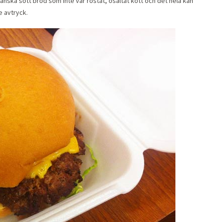
anska sött bröd som inte var rostat, osaltat kött och det hela kan
 avtryck.