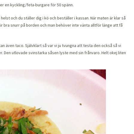
er en kyckling/feta-burgare för 50 spänn.
lst och du ställer dig i kö och beställer i kassan. När maten är klar så
lir bra snurr på borden och man behöver inte vänta alltför länge att få
n även taco. Självklart så var vi ju tvungna att testa den också så vi
r. Den utlovade svinstarka såsen lyste med sin frånvaro. Helt okej liten