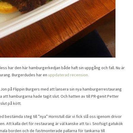
ess har den här hamburgerkedjan både haft sin uppgång och fall. Nu är
taurang. Burgerdudes har en
uppdaterad recension.
om Jon på Flippin Burgers med att lansera sin nya hamburgerrestaurang
ra att hamburgarna hade tagit slut. Och hatten av till PR-genit Petter
 slut på kött.
ed bestämda steg till ”nya” Hornstull där vi fick slå oss igenom drivor
n. Att kalla det för restaurang är väl kanske att ta i. Snofsigt gatukök
imala borden och de fastmonterade pallarna för tankarna till