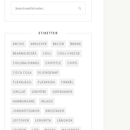
ETIKETTER
ANCHO
ANKLEVER
BACON
BANAN
BEARNAISESÅS
CHILI
CHILI-CHEESE
CHILIMAJONNÄS
CHIPOTLE
CHIPS
COCA COLA
DIJONSENAP
FLÄSKLÄGG
FLÄSKSIDA
FÄNKÅL
GRILLAT
GRUYÈRE
GRÖNSAKER
HAMBURGARE
INLAGD
JORDNÖTSSMÖR
KRUSTADER
LEFTOVER
LERGRYTA
LÅNGKOK