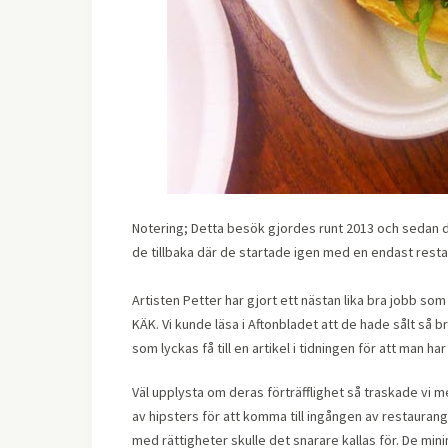
Notering; Detta besök gjordes runt 2013 och sedan d
de tillbaka där de startade igen med en endast res
Artisten Petter har gjort ett nästan lika bra jobb s
KÄK. Vi kunde läsa i Aftonbladet att de hade sålt så b
som lyckas få till en artikel i tidningen för att man har
Väl upplysta om deras förträfflighet så traskade vi m
av hipsters för att komma till ingången av restaurange
med rättigheter skulle det snarare kallas för. De min