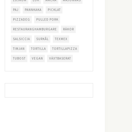
LÖJROM
LÖK
MACKA
MAJONNÄS
PAJ
PANNKAKA
PICKLAT
PIZZADEG
PULLED PORK
RESTAURANGHAMBURGARE
RÄKOR
SALSICCIA
SURKÅL
TEXMEX
TIMJAN
TORTILLA
TORTILLAPIZZA
TUBOST
VEGAN
VÄXTBASERAT