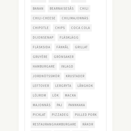
BANAN
BEARNAISESÅS
CHILI
CHILI-CHEESE
CHILIMAJONNÄS
CHIPOTLE
CHIPS
COCA COLA
DIJONSENAP
FLÄSKLÄGG
FLÄSKSIDA
FÄNKÅL
GRILLAT
GRUYÈRE
GRÖNSAKER
HAMBURGARE
INLAGD
JORDNÖTSSMÖR
KRUSTADER
LEFTOVER
LERGRYTA
LÅNGKOK
LÖJROM
LÖK
MACKA
MAJONNÄS
PAJ
PANNKAKA
PICKLAT
PIZZADEG
PULLED PORK
RESTAURANGHAMBURGARE
RÄKOR