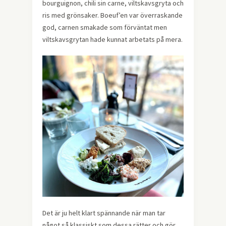
bourguignon, chili sin carne, viltskavsgryta och
ris med grönsaker. Boeuf’en var överraskande
god, carnen smakade som förväntat men
viltskavsgrytan hade kunnat arbetats på mera.
Det är ju helt klart spännande när man tar
något så klassiskt som dessa rätter och gör