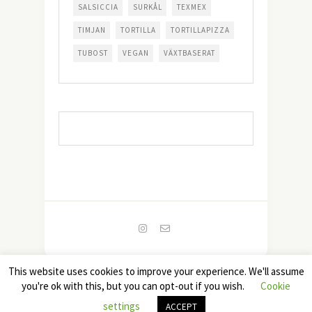
SALSICCIA
SURKÅL
TEXMEX
TIMJAN
TORTILLA
TORTILLAPIZZA
TUBOST
VEGAN
VÄXTBASERAT
This website uses cookies to improve your experience. We'll assume
Copyright 2022 - Foodjunkies. All Rights Reserved.
you're ok with this, but you can opt-out if you wish.
Cookie
TOP
settings
ACCEPT