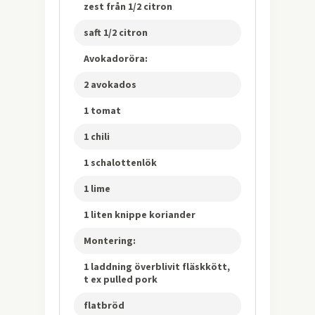
zest från 1/2 citron
saft 1/2 citron
Avokadoröra:
2 avokados
1 tomat
1 chili
1 schalottenlök
1 lime
1 liten knippe koriander
Montering:
1 laddning överblivit fläskkött,
t ex pulled pork
flatbröd