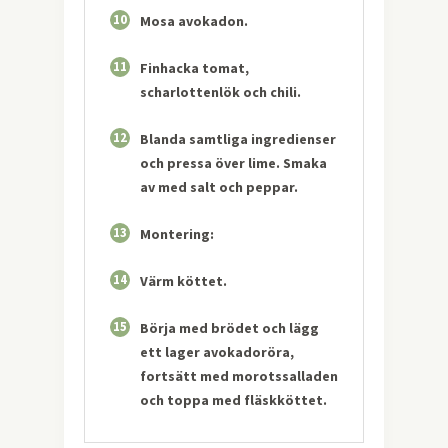
10
Mosa avokadon.
11
Finhacka tomat,
scharlottenlök och chili.
12
Blanda samtliga ingredienser
och pressa över lime. Smaka
av med salt och peppar.
13
Montering:
14
Värm köttet.
15
Börja med brödet och lägg
ett lager avokadoröra,
fortsätt med morotssalladen
och toppa med fläskköttet.