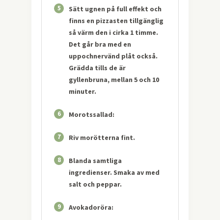
5
Sätt ugnen på full effekt och
finns en pizzasten tillgänglig
så värm den i cirka 1 timme.
Det går bra med en
uppochnervänd plåt också.
Grädda tills de är
gyllenbruna, mellan 5 och 10
minuter.
6
Morotssallad:
7
Riv morötterna fint.
8
Blanda samtliga
ingredienser. Smaka av med
salt och peppar.
9
Avokadoröra: