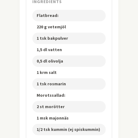
INGREDIENTS
Flatbread:
220 g vetemjöl
1 tsk bakpulver
1,5 dl vatten
0,5 dl olivolja
1 krm salt
1 tsk rosmarin
Morotssallad:
2 st morötter
1 msk majonnäs
1/2 tsk kummin (ej spiskummin)