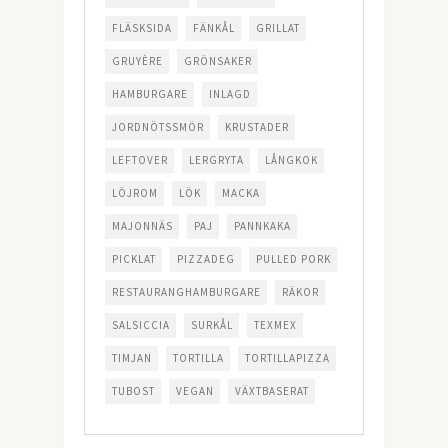
FLÄSKSIDA
FÄNKÅL
GRILLAT
GRUYÈRE
GRÖNSAKER
HAMBURGARE
INLAGD
JORDNÖTSSMÖR
KRUSTADER
LEFTOVER
LERGRYTA
LÅNGKOK
LÖJROM
LÖK
MACKA
MAJONNÄS
PAJ
PANNKAKA
PICKLAT
PIZZADEG
PULLED PORK
RESTAURANGHAMBURGARE
RÄKOR
SALSICCIA
SURKÅL
TEXMEX
TIMJAN
TORTILLA
TORTILLAPIZZA
TUBOST
VEGAN
VÄXTBASERAT