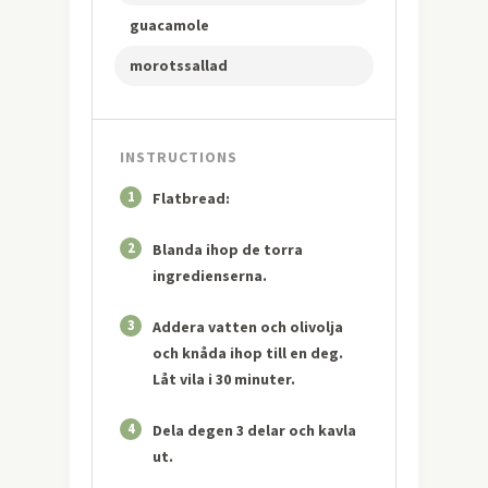
guacamole
morotssallad
INSTRUCTIONS
1
Flatbread:
2
Blanda ihop de torra
ingredienserna.
3
Addera vatten och olivolja
och knåda ihop till en deg.
Låt vila i 30 minuter.
4
Dela degen 3 delar och kavla
ut.