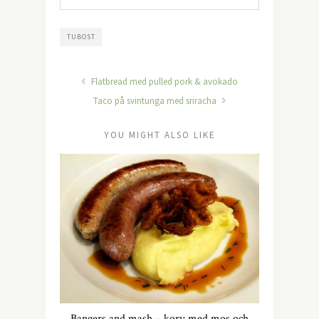
TUBOST
Flatbread med pulled pork & avokado
Taco på svintunga med sriracha
YOU MIGHT ALSO LIKE
Bangers and mash – korv med mos och