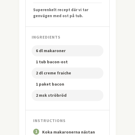
Superenkelt recept där vi tar
genvägen med ost på tub.
INGREDIENTS
6 dl makaroner
1 tub bacon-ost
2 dl creme fraiche
1 paket bacon
2 msk ströbröd
INSTRUCTIONS
1
Koka makaronerna nästan