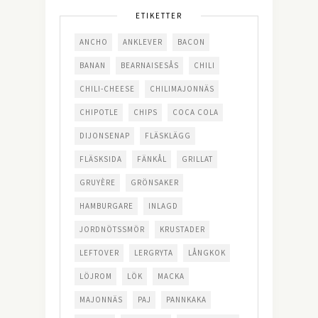
ETIKETTER
ANCHO
ANKLEVER
BACON
BANAN
BEARNAISESÅS
CHILI
CHILI-CHEESE
CHILIMAJONNÄS
CHIPOTLE
CHIPS
COCA COLA
DIJONSENAP
FLÄSKLÄGG
FLÄSKSIDA
FÄNKÅL
GRILLAT
GRUYÈRE
GRÖNSAKER
HAMBURGARE
INLAGD
JORDNÖTSSMÖR
KRUSTADER
LEFTOVER
LERGRYTA
LÅNGKOK
LÖJROM
LÖK
MACKA
MAJONNÄS
PAJ
PANNKAKA