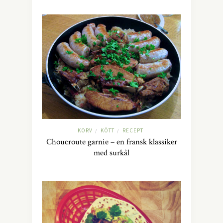
KORV
KÖTT
RECEPT
/
/
Choucroute garnie – en fransk klassiker
med surkål