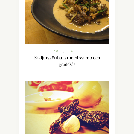
KÖTT
RECEPT
/
Rådjursköttbullar med svamp och
gräddsås