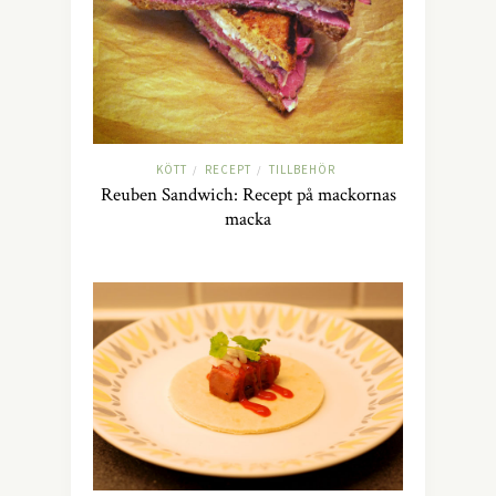
KÖTT
RECEPT
TILLBEHÖR
/
/
Reuben Sandwich: Recept på mackornas
macka