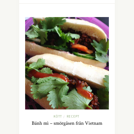
KÖTT
RECEPT
/
Bánh mì – smörgåsen från Vietnam