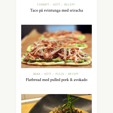
FÖRRÄTT
KÖTT
RECEPT
/
/
Taco på svintunga med sriracha
BAKA
KÖTT
PIZZA
RECEPT
/
/
/
Flatbread med pulled pork & avokado