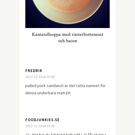
Kantarellsoppa med västerbottensost
och bacon
FREDRIK
2012-12-18 at 15:44
pulled pork sandwich är det rätta namnet för
denna underbara maträtt.
FOODJUNKIES.SE
2012-12-18 at 19:26
Ja, det har du faktiskt helt rätt i. Vi får skärpa