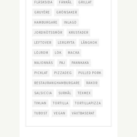
FLÄSKSIDA
FÄNKÅL
GRILLAT
GRUYÈRE
GRÖNSAKER
HAMBURGARE
INLAGD
JORDNÖTSSMÖR
KRUSTADER
LEFTOVER
LERGRYTA
LÅNGKOK
LÖJROM
LÖK
MACKA
MAJONNÄS
PAJ
PANNKAKA
PICKLAT
PIZZADEG
PULLED PORK
RESTAURANGHAMBURGARE
RÄKOR
SALSICCIA
SURKÅL
TEXMEX
TIMJAN
TORTILLA
TORTILLAPIZZA
TUBOST
VEGAN
VÄXTBASERAT