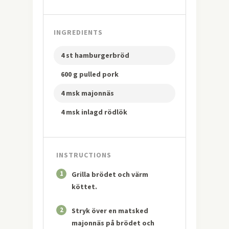
INGREDIENTS
4 st hamburgerbröd
600 g pulled pork
4 msk majonnäs
4 msk inlagd rödlök
INSTRUCTIONS
1
Grilla brödet och värm
köttet.
2
Stryk över en matsked
majonnäs på brödet och