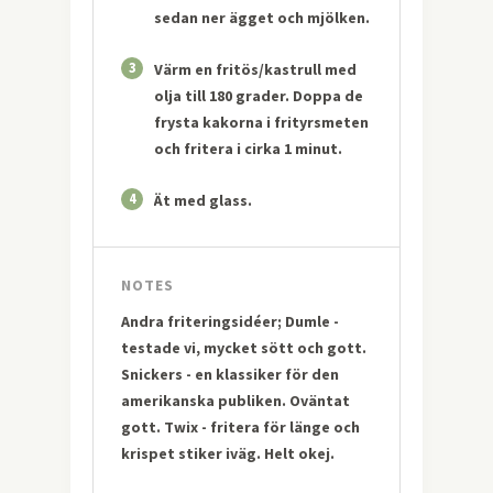
sedan ner ägget och mjölken.
3
Värm en fritös/kastrull med
olja till 180 grader. Doppa de
frysta kakorna i frityrsmeten
och fritera i cirka 1 minut.
4
Ät med glass.
NOTES
Andra friteringsidéer; Dumle -
testade vi, mycket sött och gott.
Snickers - en klassiker för den
amerikanska publiken. Oväntat
gott. Twix - fritera för länge och
krispet stiker iväg. Helt okej.