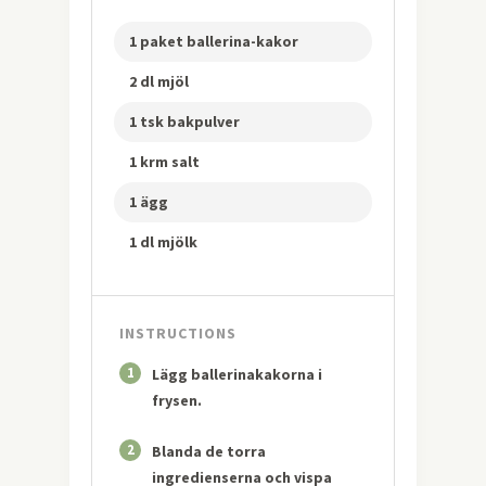
1 paket ballerina-kakor
2 dl mjöl
1 tsk bakpulver
1 krm salt
1 ägg
1 dl mjölk
INSTRUCTIONS
1
Lägg ballerinakakorna i
frysen.
2
Blanda de torra
ingredienserna och vispa