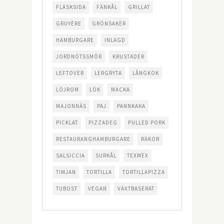
FLÄSKSIDA
FÄNKÅL
GRILLAT
GRUYÈRE
GRÖNSAKER
HAMBURGARE
INLAGD
JORDNÖTSSMÖR
KRUSTADER
LEFTOVER
LERGRYTA
LÅNGKOK
LÖJROM
LÖK
MACKA
MAJONNÄS
PAJ
PANNKAKA
PICKLAT
PIZZADEG
PULLED PORK
RESTAURANGHAMBURGARE
RÄKOR
SALSICCIA
SURKÅL
TEXMEX
TIMJAN
TORTILLA
TORTILLAPIZZA
TUBOST
VEGAN
VÄXTBASERAT