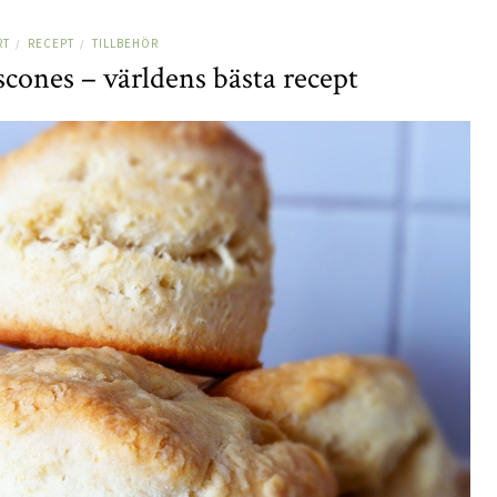
RT
RECEPT
TILLBEHÖR
/
/
scones – världens bästa recept