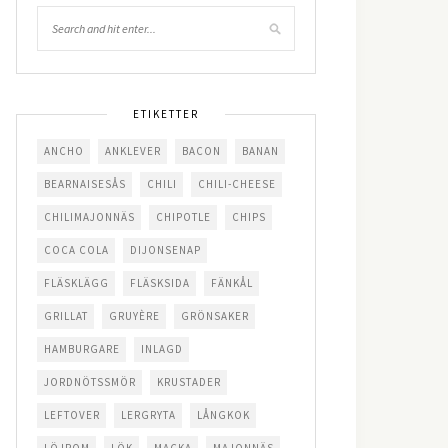
ETIKETTER
ANCHO
ANKLEVER
BACON
BANAN
BEARNAISESÅS
CHILI
CHILI-CHEESE
CHILIMAJONNÄS
CHIPOTLE
CHIPS
COCA COLA
DIJONSENAP
FLÄSKLÄGG
FLÄSKSIDA
FÄNKÅL
GRILLAT
GRUYÈRE
GRÖNSAKER
HAMBURGARE
INLAGD
JORDNÖTSSMÖR
KRUSTADER
LEFTOVER
LERGRYTA
LÅNGKOK