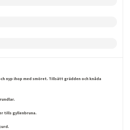
och nyp ihop med smöret. Tillsätt grädden och knåda
 rundlar.
r tills gyllenbruna.
curd.