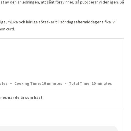
st av den anledningen, att sånt försvinner, så publicerar vi den igen. Så
iga, mjuka och härliga sötsaker till söndagseftermiddagens fika. Vi
mon curd.
utes
–
Cooking Time: 10 minutes
–
Total Time: 20 minutes
nes när de är som bäst.