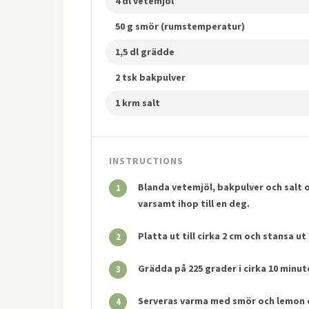
4 dl vetemjöl
50 g smör (rumstemperatur)
1,5 dl grädde
2 tsk bakpulver
1 krm salt
INSTRUCTIONS
Blanda vetemjöl, bakpulver och salt 
1
varsamt ihop till en deg.
Platta ut till cirka 2 cm och stansa ut
2
Grädda på 225 grader i cirka 10 minute
3
Serveras varma med smör och lemon 
4