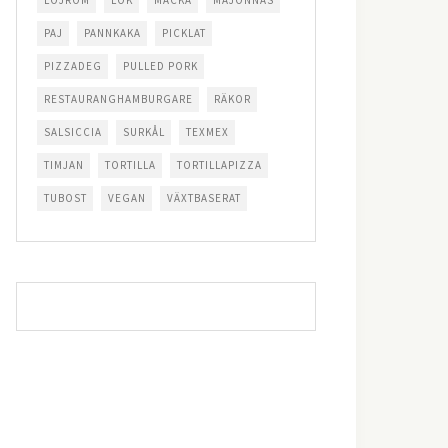
LÖJROM
LÖK
MACKA
MAJONNÄS
PAJ
PANNKAKA
PICKLAT
PIZZADEG
PULLED PORK
RESTAURANGHAMBURGARE
RÄKOR
SALSICCIA
SURKÅL
TEXMEX
TIMJAN
TORTILLA
TORTILLAPIZZA
TUBOST
VEGAN
VÄXTBASERAT