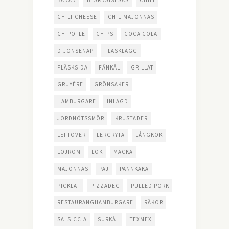
BANAN
BEARNAISESÅS
CHILI
CHILI-CHEESE
CHILIMAJONNÄS
CHIPOTLE
CHIPS
COCA COLA
DIJONSENAP
FLÄSKLÄGG
FLÄSKSIDA
FÄNKÅL
GRILLAT
GRUYÈRE
GRÖNSAKER
HAMBURGARE
INLAGD
JORDNÖTSSMÖR
KRUSTADER
LEFTOVER
LERGRYTA
LÅNGKOK
LÖJROM
LÖK
MACKA
MAJONNÄS
PAJ
PANNKAKA
PICKLAT
PIZZADEG
PULLED PORK
RESTAURANGHAMBURGARE
RÄKOR
SALSICCIA
SURKÅL
TEXMEX